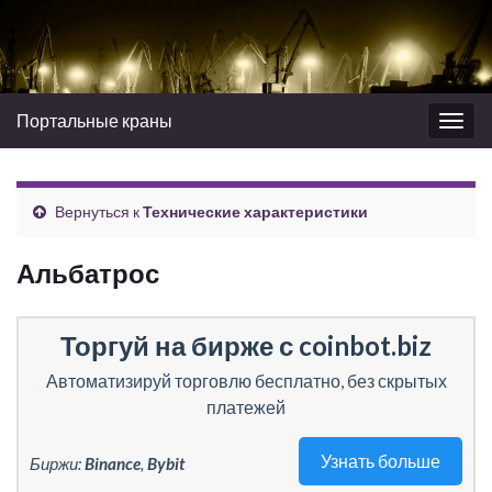
Портальные краны
Вкл/
выкл
нави
Вернуться к
Технические характеристики
Альбатрос
Торгуй на бирже с coinbot.biz
Автоматизируй торговлю бесплатно, без скрытых
платежей
Узнать больше
Биржи:
Binance
,
Bybit