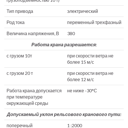
Тип привода
электрический
Род тока
переменный трехфазный
Величина напряжения, В
380
Работа крана разрешается:
с грузом 10т
при скорости ветра не
более 15 м/с
с грузом 20 т
при скорости ветра не
более 12 м/с
Работа крана допускается
не ниже -30°С
при температуре
окружающей среды
Допускаемый уклон рельсового кранового пути:
поперечный
1 :2000