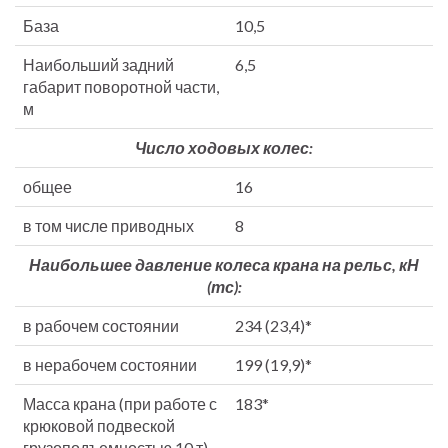
База
10,5
Наибольший задний
6,5
габарит поворот­ной части,
м
Число ходовых колес:
общее
16
в том числе приводных
8
Наибольшее давление колеса крана на рельс, кН
(тс):
в рабочем состоянии
234 (23,4)*
в нерабочем состоянии
199 (19,9)*
Масса крана (при работе с
183*
крюковой подвеской
грузоподъемностью 10 т)