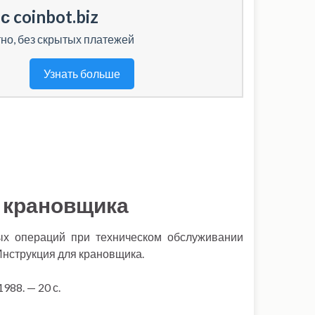
с coinbot.biz
но, без скрытых платежей
Узнать больше
 крановщика
ых операций при техническом обслуживании
Инструкция для крановщика.
988. — 20 с.