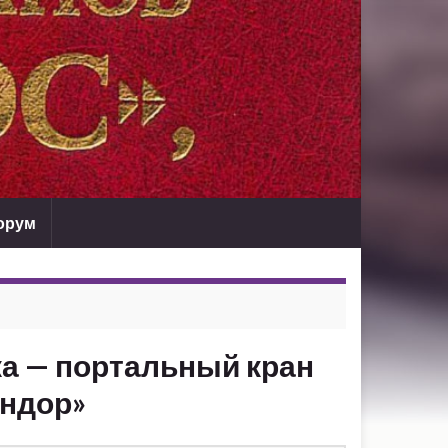
орум
а — портальный кран
ондор»