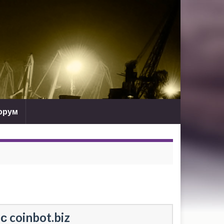
орум
с coinbot.biz