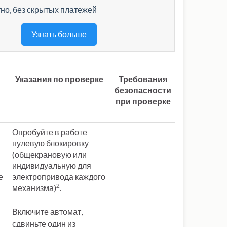
но, без скрытых платежей
Узнать больше
Указания по проверке
Требования
безопасности
при проверке
Опробуйте в работе
нулевую блокировку
(общекрановую или
индивидуальную для
е
электропривода каждого
2
механизма)
.
Включите автомат,
сдвиньте один из