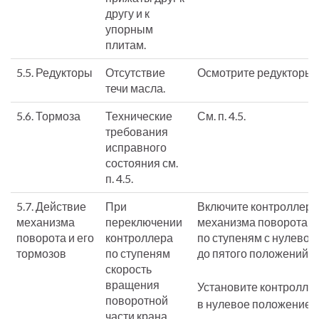
другу и к
упорным
плитам.
5.5. Редукторы
Отсутствие
Осмотрите редукторы.
течи масла.
5.6. Тормоза
Технические
См. п. 4.5.
требования
исправного
состояния см.
п. 4.5.
5.7. Действие
При
Включите контроллер
механизма
переключении
механизма поворота
поворота и его
контроллера
по ступеням с нулевог
тормозов
по ступеням
до пятого положений.
скорость
вращения
Установите контролле
поворотной
в нулевое положение
части крана