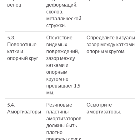
венец
деформаций,
сколов,
металлической
стружки.
5.3.
Отсутствие
Определите визуально
Поворотные
видимых
зазор между катками и
катки и
повреждений,
опорным кругом.
опорный круг
зазор между
катками и
опорным
кругом не
превышает 1,5
мм.
5.4.
Резиновые
Осмотрите
Амортизаторы
пластины
амортизаторы.
амортизаторов
должны быть
плотно
прижаты друг к