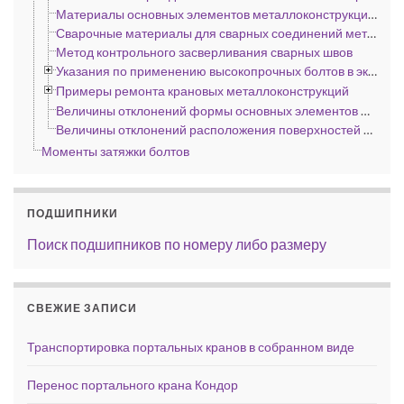
Материалы основных элементов металлоконструкций портальных кранов по ГОСТ 11283—72
Сварочные материалы для сварных соединений металлоконструкций портальных кранов по ГОСТ 11283—72
Метод контрольного засверливания сварных швов
Указания по применению высокопрочных болтов в эксплуатируемых металлоконструкциях кранов
Примеры ремонта крановых металлоконструкций
Величины отклонений формы основных элементов металлоконструкций портальных кранов по ГОСТ 11283—72 и других стреловых кранов, мм
Величины отклонений расположения поверхностей основных деталей и сборочных единиц металлоконструкций портальных кранов при сборке по ГОСТ 11283—72
Моменты затяжки болтов
ПОДШИПНИКИ
Поиск подшипников по номеру либо размеру
СВЕЖИЕ ЗАПИСИ
Транспортировка портальных кранов в собранном виде
Перенос портального крана Кондор