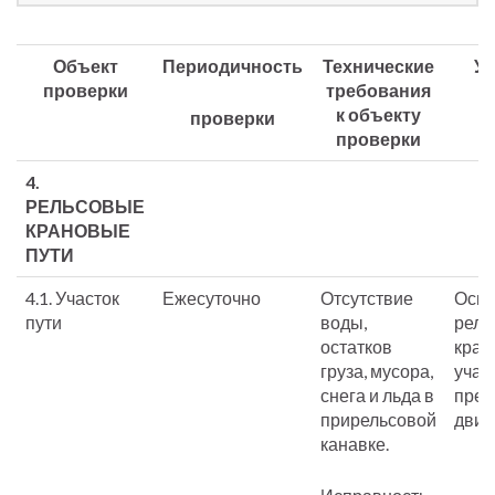
Объект
Периодичность
Технические
Ук
проверки
требования
п
к объекту
проверки
проверки
4.
РЕЛЬСОВЫЕ
КРАНОВЫЕ
ПУТИ
4.1. Участок
Ежесуточно
Отсутствие
Осмо
пути
воды,
рель
остатков
кран
груза, мусора,
учас
снега и льда в
пред
прирельсовой
движ
канавке.