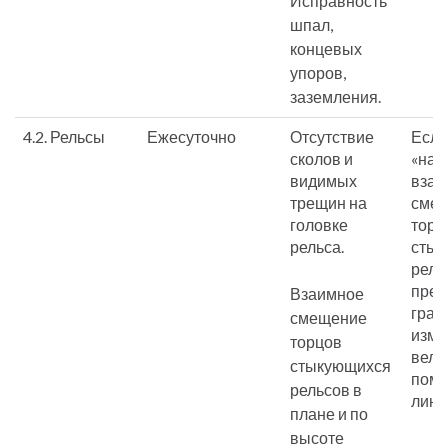
Исправность
шпал,
концевых
упоров,
заземления.
4.2. Рельсы
Ежесуточно
Отсутствие
Если
сколов и
«на 
видимых
взаи
трещин на
сме
головке
торц
рельса.
стык
рель
пред
Взаимное
графу
смещение
изме
торцов
вели
стыкующихся
пом
рельсов в
лине
плане и по
высоте