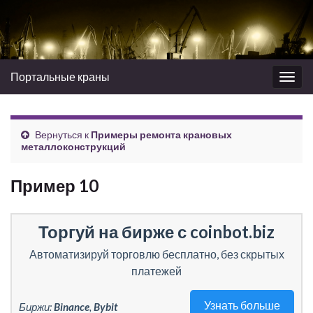
Портальные краны
Вкл/
выкл
нави
Вернуться к
Примеры ремонта крановых
металлоконструкций
Пример 10
Торгуй на бирже с coinbot.biz
Автоматизируй торговлю бесплатно, без скрытых
платежей
Узнать больше
Биржи:
Binance
,
Bybit