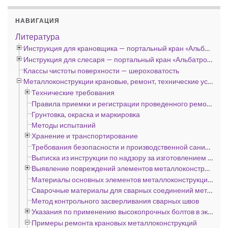
НАВИГАЦИЯ
Литература
Инструкция для крановщика — портальный кран «Альбатрос», «Сокол» и «Кондор»
Инструкция для слесаря — портальный кран «Альбатрос», «Сокол» и «Кондор»
Классы чистоты поверхности — шероховатость
Металлоконструкции крановые, ремонт, технические условия
Технические требования
Правила приемки и регистрации проведенного ремонта
Грунтовка, окраска и маркировка
Методы испытаний
Хранение и транспортирование
Требования безопасности и производственной санитарии
Выписка из инструкции по надзору за изготовлением подъемных сооружений (кранов, лифтов и эскалаторов) на предприятиях, подконтрольных госгортехнадзору
Выявление повреждений элементов металлоконструкций и оценка их ремонтопригодности
Материалы основных элементов металлоконструкций портальных кранов по ГОСТ 11283—72
Сварочные материалы для сварных соединений металлоконструкций портальных кранов по ГОСТ 11283—72
Метод контрольного засверливания сварных швов
Указания по применению высокопрочных болтов в эксплуатируемых металлоконструкциях кранов
Примеры ремонта крановых металлоконструкций