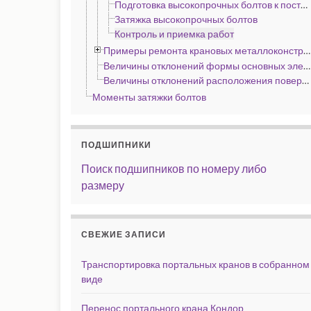
Подготовка высокопрочных болтов к постановке в конструкцию
Затяжка высокопрочных болтов
Контроль и приемка работ
Примеры ремонта крановых металлоконструкций
Величины отклонений формы основных элементов металлоконструкций портальных кранов по ГОСТ 11283—72 и других стреловых кранов, мм
Величины отклонений расположения поверхностей основных деталей и сборочных единиц металлоконструкций портальных кранов при сборке по ГОСТ 11283—72
Моменты затяжки болтов
ПОДШИПНИКИ
Поиск подшипников по номеру либо
размеру
СВЕЖИЕ ЗАПИСИ
Транспортировка портальных кранов в собранном
виде
Перенос портального крана Кондор