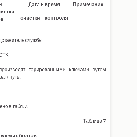
и
Дата и время
Примечание
чистки
очистки
контроля
ов
дставитель службы
ОТК
 производят тарированными ключами путем
затянуты.
но в табл. 7.
Таблица 7
руемых болтов