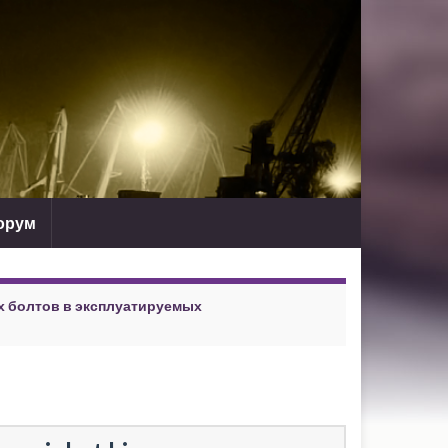
орум
х болтов в эксплуатируемых