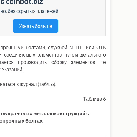
с coinbot.biz
но, без скрытых платежей
Узнать больше
копрочными болтами, службой МПТН или ОТК
ки соединяемых элементов путем детального
ается производить сборку элементов, те
 Указаний.
ться в журнал (табл. 6).
Таблица 6
тов крановых металлоконструкций с
опрочных болтах