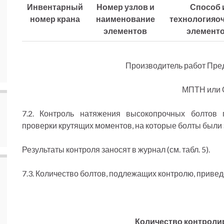
Инвентарный
Номер узлов и
Способ 
номер крана
наименование
технология
о
элементов
элемент
Производитель работ Пре
МПТН или 
7.2. Контроль натяжения высокопрочных болтов
проверки крутящих моментов, на которые болты были 
Результаты контроля заносят в журнал (см. табл. 5).
7.3. Количество болтов, подлежащих контролю, приведе
Количество контроли