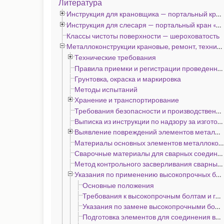
Литература
Инструкция для крановщика — портальный кран «Альбатрос», «Сокол» и «Кондор»
Инструкция для слесаря — портальный кран «Альбатрос», «Сокол» и «Кондор»
Классы чистоты поверхности — шероховатость
Металлоконструкции крановые, ремонт, технические условия
Технические требования
Правила приемки и регистрации проведенного ремонта
Грунтовка, окраска и маркировка
Методы испытаний
Хранение и транспортирование
Требования безопасности и производственной санитарии
Выписка из инструкции по надзору за изготовлением подъемных сооружений (кранов, лифтов и эскалаторов) на предприятиях, подконтрольных госгортехнадзору
Выявление повреждений элементов металлоконструкций и оценка их ремонтопригодности
Материалы основных элементов металлоконструкций портальных кранов по ГОСТ 11283—72
Сварочные материалы для сварных соединений металлоконструкций портальных кранов по ГОСТ 11283—72
Метод контрольного засверливания сварных швов
Указания по применению высокопрочных болтов в эксплуатируемых металлоконструкциях кранов
Основные положения
Требования к высокопрочным болтам и гайкам
Указания по замене высокопрочными болтами ослабленных и дефектных заклепок
Подготовка элементов для соединения высокопрочными болтами